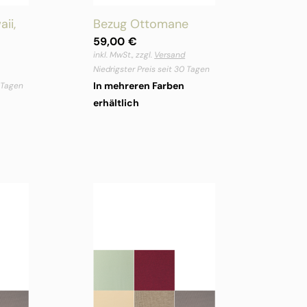
ii,
Bezug Ottomane
59,00
€
inkl. MwSt., zzgl.
Versand
Niedrigster Preis seit 30 Tagen
In mehreren Farben
0 Tagen
erhältlich