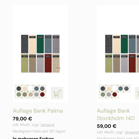
Auflage Bank Palma
Auflage Bank
Stockholm 140
79,00
€
inkl. MwSt., zzgl.
Versand
59,00
€
Niedrigster Preis seit 30 Tagen
inkl. MwSt., zzgl.
Versand
In mehreren Farben
Niedrigster Preis seit 3