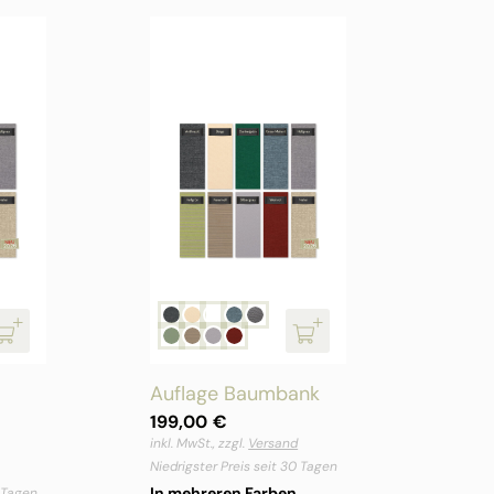
Auflage Baumbank
199,00
€
inkl. MwSt., zzgl.
Versand
Niedrigster Preis seit 30 Tagen
In mehreren Farben
0 Tagen