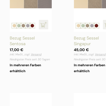
Bezug Sessel
Bezug Sessel
Sentosa
Singapur
17,00
€
45,00
€
inkl. MwSt., zzgl.
Versand
inkl. MwSt., zzgl.
Versand
Niedrigster Preis seit 30 Tagen
Niedrigster Preis seit 3
In mehreren Farben
In mehreren Farben
erhältlich
erhältlich