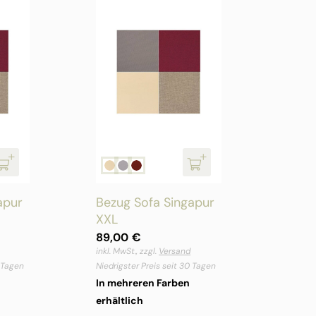
apur
Bezug Sofa Singapur
XXL
89,00
€
inkl. MwSt., zzgl.
Versand
0 Tagen
Niedrigster Preis seit 30 Tagen
In mehreren Farben
erhältlich