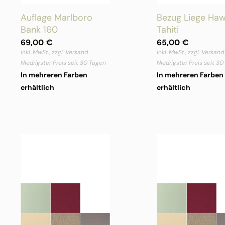
Auflage Marlboro
Bezug Liege Hawa
Bank 160
Tahiti
69,00
€
65,00
€
inkl. MwSt., zzgl.
Versand
inkl. MwSt., zzgl.
Versand
Niedrigster Preis seit 30 Tagen
Niedrigster Preis seit 3
In mehreren Farben
In mehreren Farben
erhältlich
erhältlich