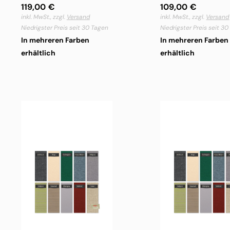
119,00
€
109,00
€
inkl. MwSt., zzgl.
Versand
inkl. MwSt., zzgl.
Versand
Niedrigster Preis seit 30 Tagen
Niedrigster Preis seit 3
In mehreren Farben
In mehreren Farben
erhältlich
erhältlich