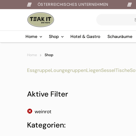
ÖSTERREICHISCHES UNTERNEHMEN
Products
search
Home
Shop
Hotel & Gastro
Schauräume
Springe
Home
Shop
zum
Inhalt
Essgruppe
Loungegruppen
Liegen
Sessel
Tische
So
Aktive Filter
weinrot
Kategorien: