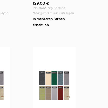
129,00
€
inkl. MwSt., zzgl.
Versand
0 Tagen
Niedrigster Preis seit 30 Tagen
In mehreren Farben
erhältlich