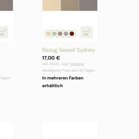
Bezug Sessel Sydney
17,00
€
inkl. MwSt., zzgl.
Versand
Niedrigster Preis seit 30 Tagen
In mehreren Farben
0 Tagen
erhältlich