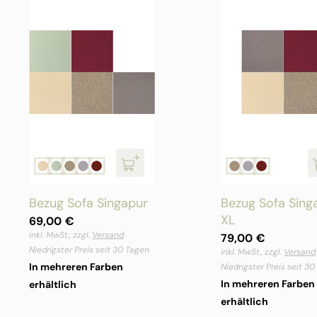
Bezug Sofa Singapur
Bezug Sofa Sing
XL
69,00
€
inkl. MwSt., zzgl.
Versand
79,00
€
Niedrigster Preis seit 30 Tagen
inkl. MwSt., zzgl.
Versand
In mehreren Farben
Niedrigster Preis seit 3
In mehreren Farben
erhältlich
erhältlich