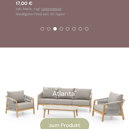
17,00
€
inkl. MwSt., zzgl.
Liefergebühr
Niedrigster Preis seit 30 Tagen
SOFORT VERFÜGBAR
Kunden-Highlight: "Alu Lounge-Set
Atlanta"
zum Produkt