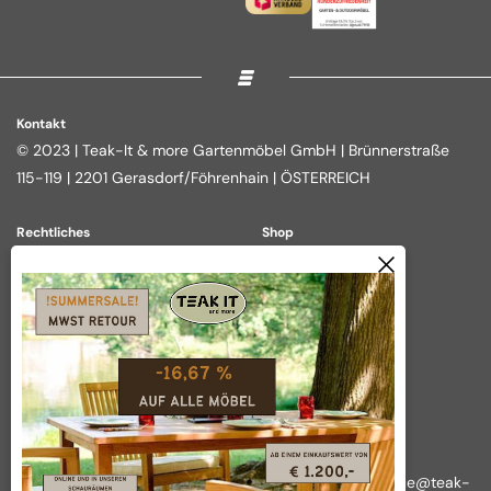
Kontakt
© 2023 | Teak-It & more Gartenmöbel GmbH | Brünnerstraße
115-119 | 2201 Gerasdorf/Föhrenhain | ÖSTERREICH
Rechtliches
Shop
Impressum
Loungegruppen
Datenschutz
Essgruppen
AGB
Outdoor Kitchen
Widerrufsbelehrung
Tische
Vertrag widerrufen
Über das Unternehmen
Wir nehmen Ihre Anliegen ernst!
Rückfragen, Reklamationen und sonstige Anliegen:
office@teak-