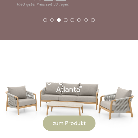
Niedrigster Preis seit 30 Tagen
SOFORT VERFÜGBAR
Kunden-Highlight: "Alu Lounge-Set
Atlanta"
zum Produkt