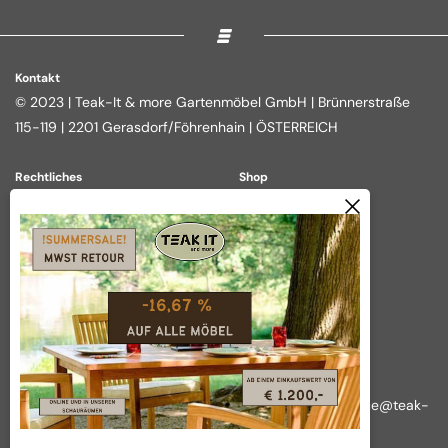
Kontakt
© 2023 | Teak-It & more Gartenmöbel GmbH | Brünnerstraße
115-119 | 2201 Gerasdorf/Föhrenhain | ÖSTERREICH
Rechtliches
Shop
Impressum
Loungegruppen
Datenschutz
Essgruppen
AGB
Outdoor Kitchen
Widerrufsbelehrung
Tische
Vertrag widerrufen
Über das Unternehmen
Wir nehmen Ihre Anliegen ernst!
Rückfragen, Reklamationen und sonstige Anliegen:
office@teak-
it.at