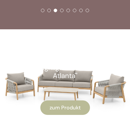
SOFORT VERFÜGBAR
Kunden-Highlight: "Alu Lounge-Set
Atlanta"
zum Produkt