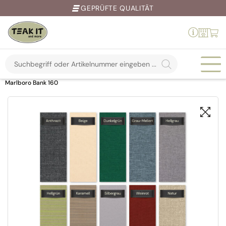
GEPRÜFTE QUALITÄT
Products
search
Springe
Home
Shop
Auflagen & Überzüge
Auflagen
Auflage
zum
Marlboro Bank 160
Inhalt