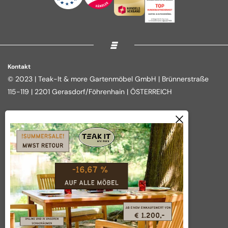
Kontakt
© 2023 | Teak-It & more Gartenmöbel GmbH | Brünnerstraße
115-119 | 2201 Gerasdorf/Föhrenhain | ÖSTERREICH
Rechtliches
Shop
Impressum
Loungegruppen
Datenschutz
Essgruppen
AGB
Outdoor Kitchen
Widerrufsbelehrung
Tische
Vertrag widerrufen
Über das Unternehmen
Wir nehmen Ihre Anliegen ernst!