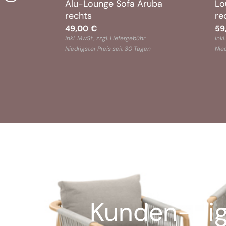
Alu-Lounge Sofa Aruba
Lo
rechts
re
49,00
€
59
inkl. MwSt., zzgl.
Liefergebühr
inkl
Niedrigster Preis seit 30 Tagen
Nied
n
Kunden-High