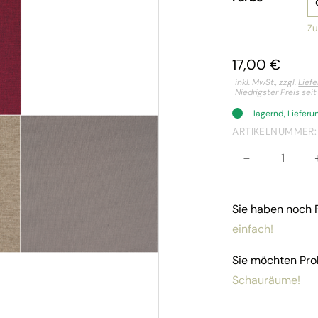
Zu
17,00
€
inkl. MwSt., zzgl.
Lief
Niedrigster Preis sei
lagernd, Liefer
ARTIKELNUMMER
-
Bezug 
Sie haben noch
einfach!
Sie möchten Pro
Schauräume!