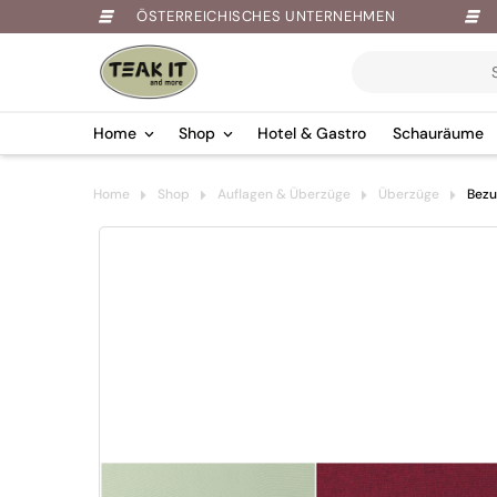
ÖSTERREICHISCHES UNTERNEHMEN
Products
search
Home
Shop
Hotel & Gastro
Schauräume
Springe
Home
Shop
Auflagen & Überzüge
Überzüge
Bezu
zum
Inhalt