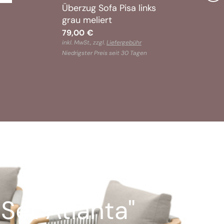
Überzug Sofa Pisa links
Bez
grau meliert
Tah
79,00
€
65
inkl. MwSt., zzgl.
Liefergebühr
inkl.
Niedrigster Preis seit 30 Tagen
Nied
Set Atlanta"