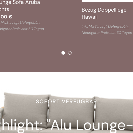
unge Sofa Aruba
chts
Bezug Doppelliege
Hawaii
,00
€
. MwSt., zzgl.
Liefergebühr
inkl. MwSt., zzgl.
Liefergebühr
rigster Preis seit 30 Tagen
Niedrigster Preis seit 30 Tagen
SOFORT VERFÜGBAR
light: "Alu Lounge-