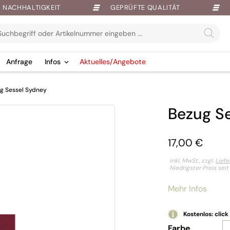
NACHHALTIGKEIT
GEPRÜFTE QUALITÄT
Anfrage
Infos
Aktuelles/Angebote
g Sessel Sydney
Bezug S
17,00
€
inkl. MwSt., zzgl.
Lief
Niedrigster Preis sei
Mehr Infos
Kostenlos: click
Farbe