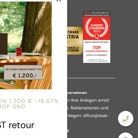
Über das Unternehmen
Wir nehmen Ihre Anliegen ernst!
N 1.200 € -16,67%
HOP UND
Rückfragen, Reklamationen und
sonstige Anliegen:
office@teak-
 retour
it.at
Link zu
ODR