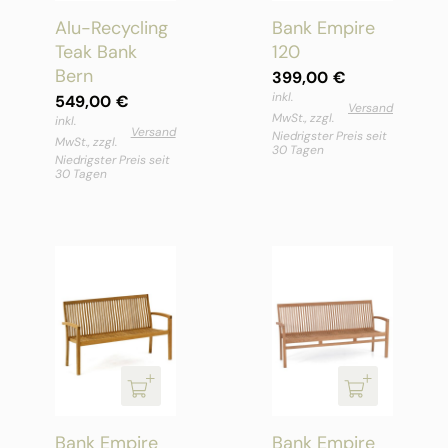
Alu-Recycling
Bank Empire
Teak Bank
120
Bern
399,00
€
inkl.
549,00
€
Versand
MwSt., zzgl.
inkl.
Versand
Niedrigster Preis seit
MwSt., zzgl.
30 Tagen
Niedrigster Preis seit
30 Tagen
Bank Empire
Bank Empire