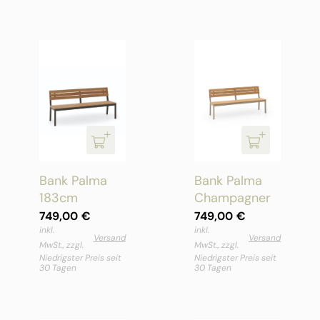
Bank Palma
Bank Palma
183cm
Champagner
749,00
€
749,00
€
inkl.
inkl.
Versand
Versand
MwSt., zzgl.
MwSt., zzgl.
Niedrigster Preis seit
Niedrigster Preis seit
30 Tagen
30 Tagen