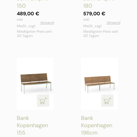
150
180
489,00
€
579,00
€
inkl.
inkl.
Versand
Versand
MwSt., zzgl.
MwSt., zzgl.
Niedrigster Preis seit
Niedrigster Preis seit
30 Tagen
30 Tagen
Bank
Bank
Kopenhagen
Kopenhagen
155
196cm