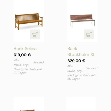
Bank Selina
Bank
Stockholm XL
619,00
€
inkl.
829,00
€
Versand
MwSt., zzgl.
inkl.
Versand
Niedrigster Preis seit
MwSt., zzgl.
30 Tagen
Niedrigster Preis seit
30 Tagen