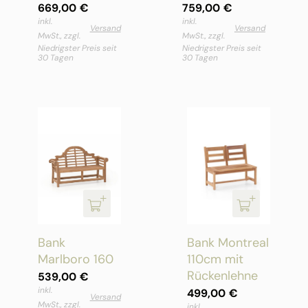
669,00
€
759,00
€
inkl.
inkl.
Versand
Versand
MwSt., zzgl.
MwSt., zzgl.
Niedrigster Preis seit
Niedrigster Preis seit
30 Tagen
30 Tagen
Bank
Bank Montreal
Marlboro 160
110cm mit
Rückenlehne
539,00
€
inkl.
499,00
€
Versand
MwSt., zzgl.
inkl.