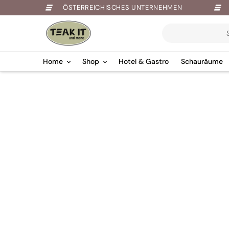
ÖSTERREICHISCHES UNTERNEHMEN
Products
search
Home
Shop
Hotel & Gastro
Schauräume
Springe
zum
Inhalt