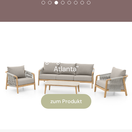
SOFORT VERFÜGBAR
Kunden-Highlight: "Alu Lounge-Set
Atlanta"
zum Produkt