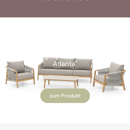
SOFORT VERFÜGBAR
Kunden-Highlight: "Alu Lounge-Set
Atlanta"
zum Produkt