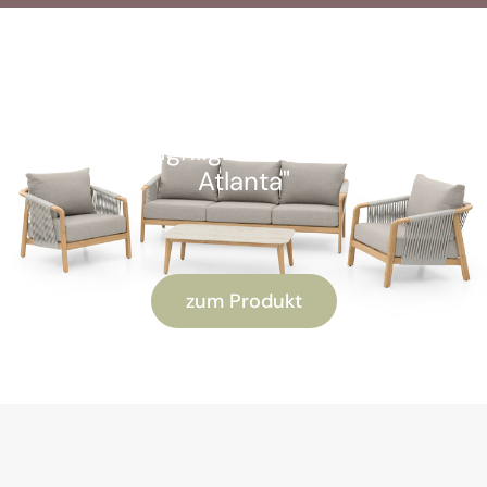
SOFORT VERFÜGBAR
Kunden-Highlight: "Alu Lounge-Set
Atlanta"
zum Produkt