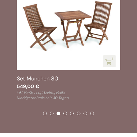
Set München 80
549,00
€
inkl. MwSt., zzgl.
Liefergebühr
Niedrigster Preis seit 30 Tagen