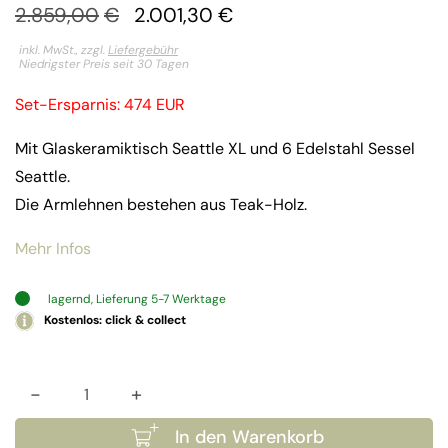
Ursprünglicher
Aktueller
2.859,00
€
2.001,30
€
Preis
Preis
inkl. MwSt., zzgl.
Liefergebühr
Niedrigster Preis seit 30 Tagen
war:
ist:
Set-Ersparnis: 474 EUR
2.859,00€
2.001,30€.
Mit Glaskeramiktisch Seattle XL und 6 Edelstahl Sessel
Seattle.
Die Armlehnen bestehen aus Teak-Holz.
Mehr Infos
lagernd, Lieferung 5-7 Werktage
Kostenlos: click & collect
-
+
Set Seattle XL Menge
In den Warenkorb