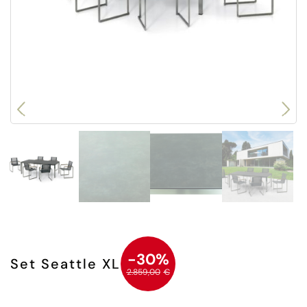
-30%
Set Seattle XL
2.859,00
€