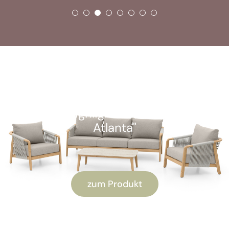
SOFORT VERFÜGBAR
Kunden-Highlight: "Alu Lounge-Set
Atlanta"
zum Produkt