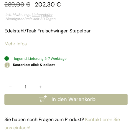
Ursprünglicher
Aktueller
289,00
€
202,30
€
Preis
Preis
inkl. MwSt., zzgl.
Liefergebühr
Niedrigster Preis seit 30 Tagen
war:
ist:
Edelstahl/Teak Freischwinger. Stapelbar
289,00€
202,30€.
Mehr Infos
lagernd, Lieferung 5-7 Werktage
Kostenlos: click & collect
-
+
Edelstahl Sessel Seattle Menge
In den Warenkorb
Sie haben noch Fragen zum Produkt?
Kontaktieren Sie
uns einfach!