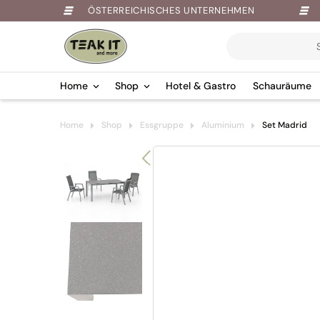
ÖSTERREICHISCHES UNTERNEHMEN
Products
search
Home
Shop
Hotel & Gastro
Schauräume
Springe
Home
Shop
Essgruppe
Aluminium
Set Madrid
zum
Inhalt