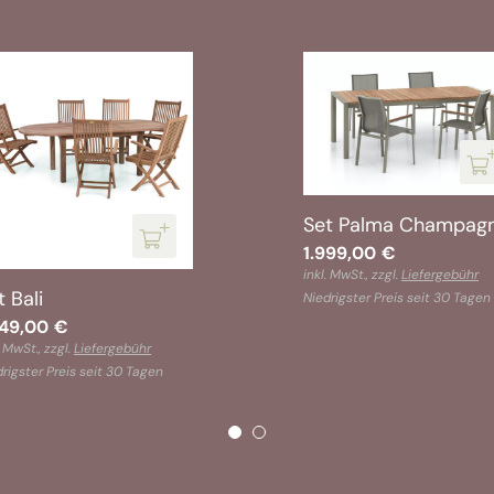
Set Palma Champag
1.999,00
€
inkl. MwSt., zzgl.
Liefergebühr
t Bali
Niedrigster Preis seit 30 Tagen
849,00
€
. MwSt., zzgl.
Liefergebühr
rigster Preis seit 30 Tagen