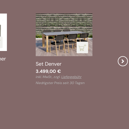
ner
Set Denver
3.499,00
€
inkl. MwSt., zzgl.
Liefergebühr
Set
Niedrigster Preis seit 30 Tagen
1.8
inkl.
Nied