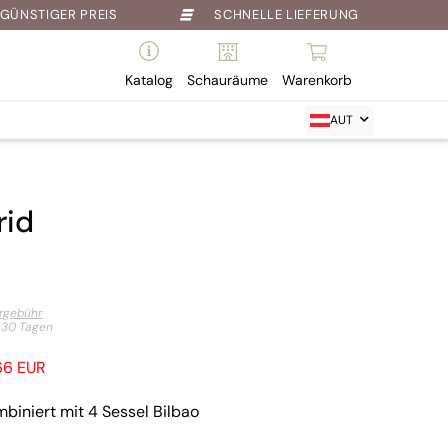
GÜNSTIGER PREIS
SCHNELLE LIEFERUNG
Katalog
Schauräume
Warenkorb
AUT
rid
ergebühr
t 30 Tagen
166 EUR
biniert mit 4 Sessel Bilbao