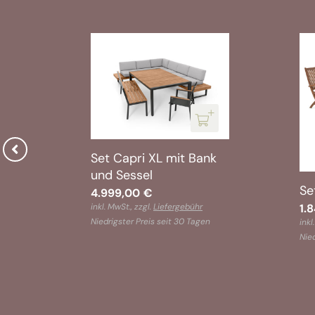
Set Capri XL mit Bank
und Sessel
Se
4.999,00
€
inkl. MwSt., zzgl.
Liefergebühr
1.
Niedrigster Preis seit 30 Tagen
inkl
n
Nied