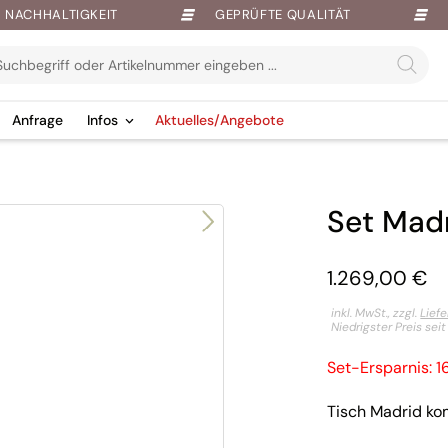
NACHHALTIGKEIT
GEPRÜFTE QUALITÄT
Anfrage
Infos
Aktuelles/Angebote
Set Mad
1.269,00
€
inkl. MwSt., zzgl.
Lief
Niedrigster Preis sei
Set-Ersparnis: 
Tisch Madrid kom