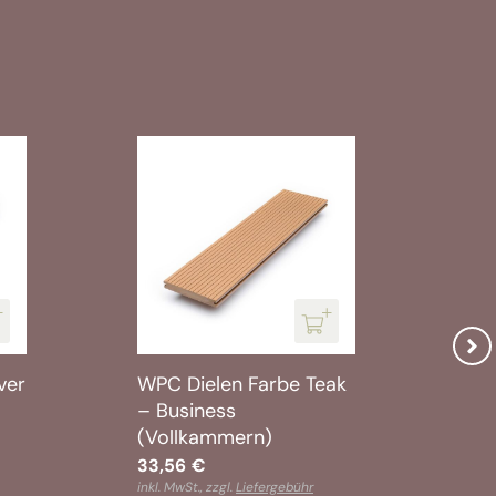
ver
WPC Dielen Farbe Teak
WPC
– Business
– B
(Vollkammern)
(V
33,56
€
33,
inkl. MwSt., zzgl.
Liefergebühr
inkl.