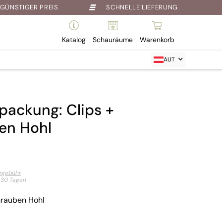
GÜNSTIGER PREIS
SCHNELLE LIEFERUNG
Katalog
Schauräume
Warenkorb
AUT
packung: Clips +
en Hohl
ergebühr
t 30 Tagen
hrauben Hohl