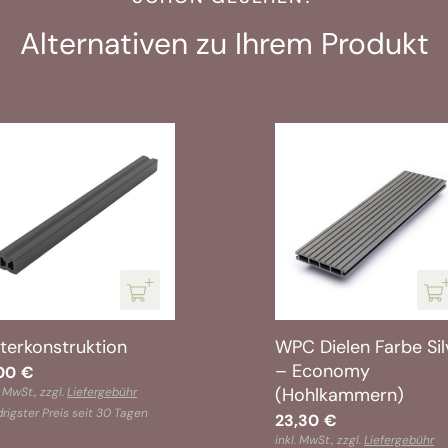
Alternativen zu Ihrem Produkt
terkonstruktion
WPC Dielen Farbe Sil
– Economy
,00
€
(Hohlkammern)
. MwSt., zzgl.
Liefergebühr
rigster Preis seit 30 Tagen
23,30
€
inkl. MwSt., zzgl.
Liefergebühr