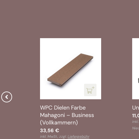
ips
WPC Dielen Farbe
Un
Mahagoni – Business
11
(Vollkammern)
inkl
Nied
33,56
€
n
inkl. MwSt., zzgl.
Liefergebühr