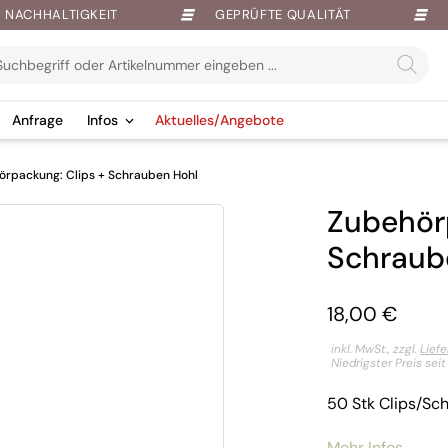
NACHHALTIGKEIT
GEPRÜFTE QUALITÄT
Anfrage
Infos
Aktuelles/Angebote
örpackung: Clips + Schrauben Hohl
Zubehör
Schraub
18,00
€
inkl. MwSt., zzgl.
Lief
Niedrigster Preis sei
50 Stk Clips/Sc
Mehr Infos