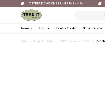
ÖSTERREICHISCHES UNTERNEHMEN
Products
search
Home
Shop
Hotel & Gastro
Schauräume
Springe
Home
Shop
Böden
WPC Dielen & Zubehör
Zubeh
zum
Inhalt