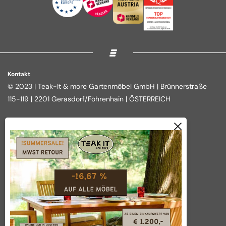
Kontakt
© 2023 | Teak-It & more Gartenmöbel GmbH | Brünnerstraße
115-119 | 2201 Gerasdorf/Föhrenhain | ÖSTERREICH
Rechtliches
Shop
Impressum
Loungegruppen
Datenschutz
Essgruppen
AGB
Outdoor Kitchen
Widerrufsbelehrung
Tische
Vertrag widerrufen
Über das Unternehmen