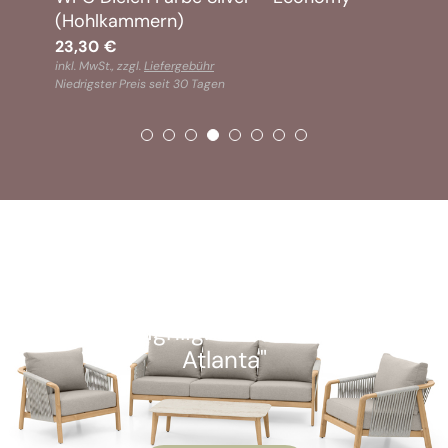
(Hohlkammern)
23,30
€
inkl. MwSt., zzgl.
Liefergebühr
Niedrigster Preis seit 30 Tagen
SOFORT VERFÜGBAR
Kunden-Highlight: "Alu Lounge-Set
Atlanta"