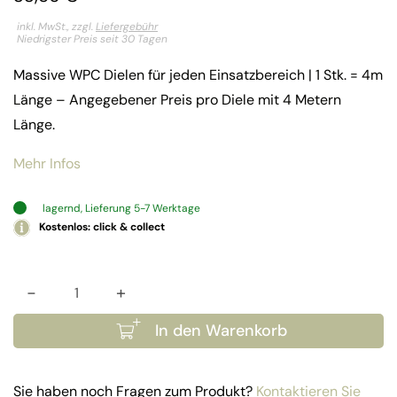
inkl. MwSt., zzgl.
Liefergebühr
Niedrigster Preis seit 30 Tagen
Massive WPC Dielen für jeden Einsatzbereich | 1 Stk. = 4m
Länge – Angegebener Preis pro Diele mit 4 Metern
Länge.
Mehr Infos
lagernd, Lieferung 5-7 Werktage
Kostenlos: click & collect
-
+
WPC Dielen Farbe Mahagoni - Business (Vollka
In den Warenkorb
Sie haben noch Fragen zum Produkt?
Kontaktieren Sie