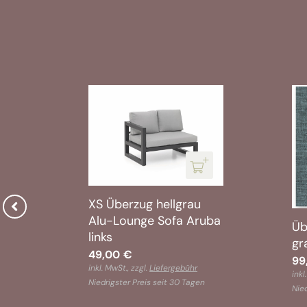
XS Überzug hellgrau
Alu-Lounge Sofa Aruba
Üb
links
ur
gr
49,00
€
99
inkl. MwSt., zzgl.
Liefergebühr
inkl
Niedrigster Preis seit 30 Tagen
n
Nied