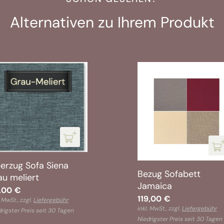
Alternativen zu Ihrem Produkt
erzug Sofa Siena
Bezug Sofabett
au meliert
Jamaica
,00
€
119,00
€
. MwSt., zzgl.
Liefergebühr
inkl. MwSt., zzgl.
Liefergebühr
rigster Preis seit 30 Tagen
Niedrigster Preis seit 30 Tagen