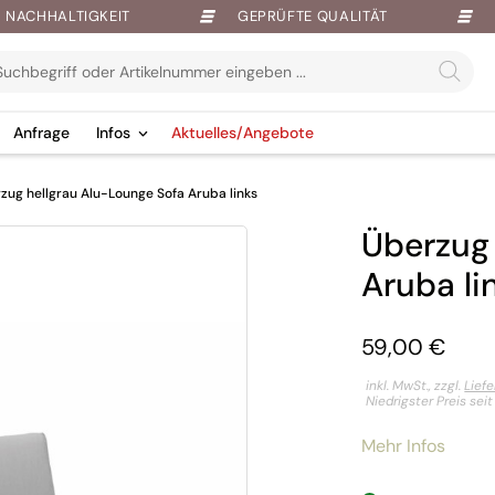
NACHHALTIGKEIT
GEPRÜFTE QUALITÄT
Anfrage
Infos
Aktuelles/Angebote
zug hellgrau Alu-Lounge Sofa Aruba links
Überzug 
Aruba li
59,00
€
inkl. MwSt., zzgl.
Lief
Niedrigster Preis sei
Mehr Infos