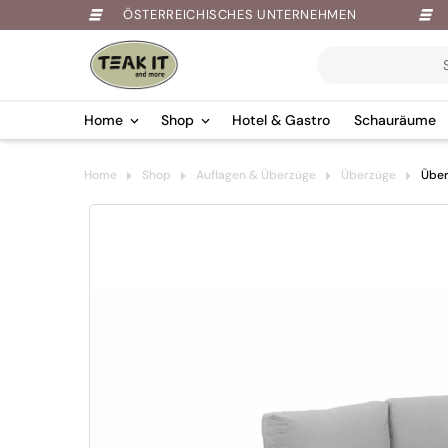
ÖSTERREICHISCHES UNTERNEHMEN
Products
search
Home
Shop
Hotel & Gastro
Schauräume
Springe
Home
Shop
Auflagen & Überzüge
Überzüge
Über
zum
Inhalt