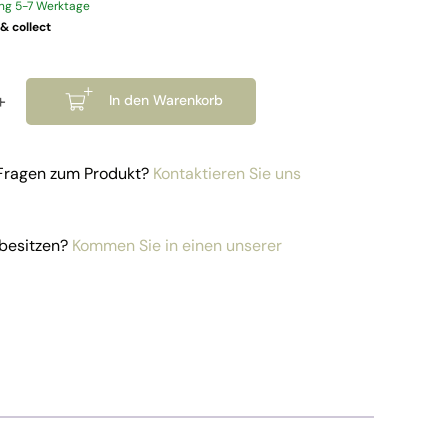
ung 5-7 Werktage
 & collect
+
In den Warenkorb
g hellgrau Alu-Lounge Sofa Aruba links Menge
 Fragen zum Produkt?
Kontaktieren Sie uns
besitzen?
Kommen Sie in einen unserer