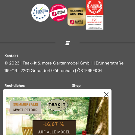
Kontakt
© 2023 | Teak-It & more Gartenmöbel GmbH | Brünnerstraße
115-119 | 2201 Gerasdorf/Föhrenhain | ÖSTERREICH
Rechtliches
Shop
Impressum
Loungegruppen
Datenschutz
Essgruppen
AGB
Outdoor Kitchen
Widerrufsbelehrung
Tische
Vertrag widerrufen