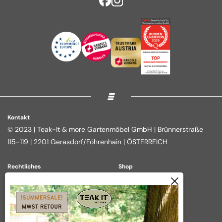
Kontakt
© 2023 | Teak-It & more Gartenmöbel GmbH | Brünnerstraße
115-119 | 2201 Gerasdorf/Föhrenhain | ÖSTERREICH
Rechtliches
Shop
Impressum
Loungegruppen
Datenschutz
Essgruppen
AGB
Outdoor Kitchen
Widerrufsbelehrung
Tische