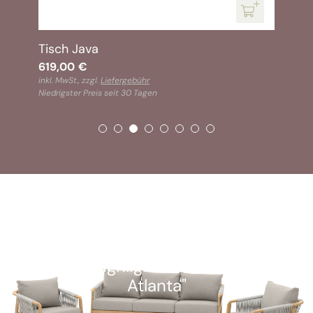
Tisch Java
619,00
€
inkl. MwSt., zzgl.
Liefergebühr
Niedrigster Preis seit 30 Tagen
SOFORT VERFÜGBAR
Kunden-Highlight: "Alu Lounge-Set
Atlanta"