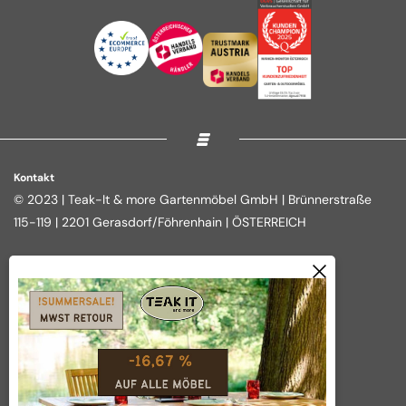
Kontakt
© 2023 | Teak-It & more Gartenmöbel GmbH | Brünnerstraße
115-119 | 2201 Gerasdorf/Föhrenhain | ÖSTERREICH
Rechtliches
Shop
Impressum
Loungegruppen
Datenschutz
Essgruppen
AGB
Outdoor Kitchen
Widerrufsbelehrung
Tische
Vertrag widerrufen