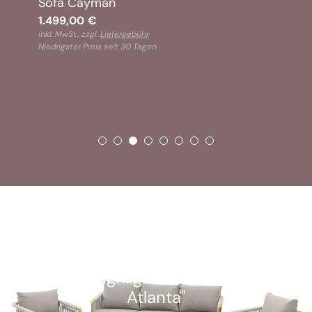
Sofa Cayman
1.499,00
€
inkl. MwSt., zzgl.
Liefergebühr
Niedrigster Preis seit 30 Tagen
SOFORT VERFÜGBAR
Kunden-Highlight: "Alu Lounge-Set
Atlanta"