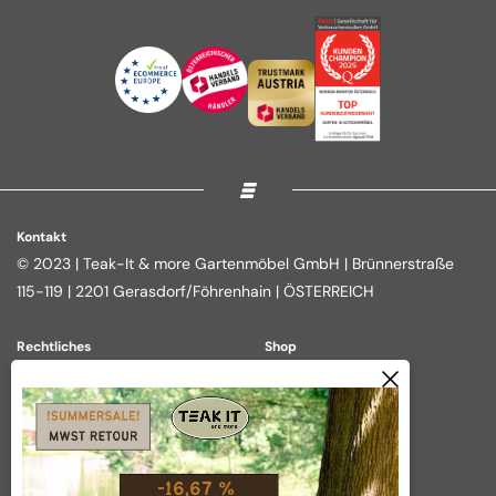
Kontakt
© 2023 | Teak-It & more Gartenmöbel GmbH | Brünnerstraße
115-119 | 2201 Gerasdorf/Föhrenhain | ÖSTERREICH
Rechtliches
Shop
Impressum
Loungegruppen
Datenschutz
Essgruppen
AGB
Outdoor Kitchen
Widerrufsbelehrung
Tische
Vertrag widerrufen