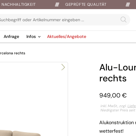
NACHHALTIGKEIT
GEPRÜFTE QUALITÄT
Anfrage
Infos
Aktuelles/Angebote
rcelona rechts
Alu-Lou
rechts
949,00
€
inkl. MwSt., zzgl.
Lief
Niedrigster Preis sei
Alukonstruktion
wetterfest!