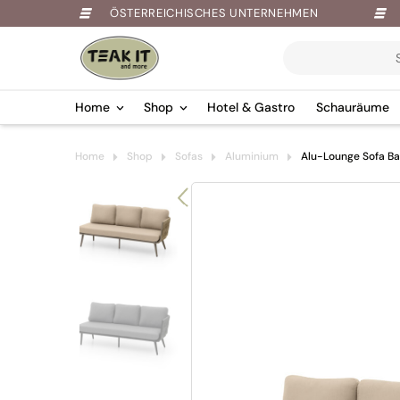
ÖSTERREICHISCHES UNTERNEHMEN
Products
search
Home
Shop
Hotel & Gastro
Schauräume
Springe
Home
Shop
Sofas
Aluminium
Alu-Lounge Sofa Ba
zum
Inhalt