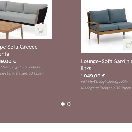
pe Sofa Greece
chts
Lounge-Sofa Sardini
149,00
€
. MwSt., zzgl.
Liefergebühr
links
rigster Preis seit 30 Tagen
1.049,00
€
inkl. MwSt., zzgl.
Liefergebühr
Niedrigster Preis seit 30 Tagen