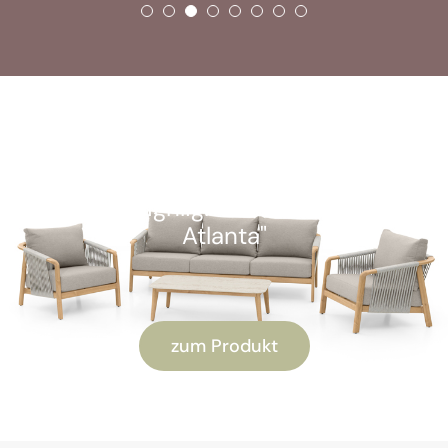
SOFORT VERFÜGBAR
Kunden-Highlight: "Alu Lounge-Set
Atlanta"
zum Produkt