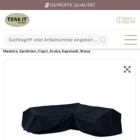
GEPRÜFTE QUALITÄT
Products
search
Springe
Home
Shop
Schutz & Pflege
Schutzhüllen
Eckhülle Sets
zum
Madeira, Sardinien, Capri, Aruba, Kapstadt, Brava
Inhalt