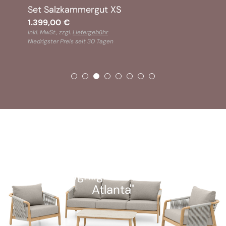
Set Salzkammergut XS
1.399,00
€
inkl. MwSt., zzgl.
Liefergebühr
Niedrigster Preis seit 30 Tagen
SOFORT VERFÜGBAR
Kunden-Highlight: "Alu Lounge-Set
Atlanta"