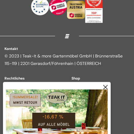
Kontakt
© 2023 | Teak-It & more Gartenmöbel GmbH | Brünnerstraße
115-119 | 2201 Gerasdorf/Föhrenhain | ÖSTERREICH
Rechtliches
Shop
Impressum
Loungegruppen
Datenschutz
Essgruppen
AGB
Outdoor Kitchen
Widerrufsbelehrung
Tische
Vertrag widerrufen
Über das Unternehmen