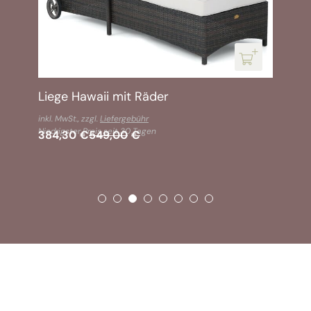
Liege Hawaii mit Räder
inkl. MwSt., zzgl.
Liefergebühr
Niedrigster Preis seit 30 Tagen
384,30
€
549,00
€
SOFORT VERFÜGBAR