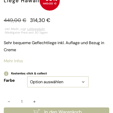
Liege Hawaii
449,00
€
449,00
€
314,30
€
inkl. MwSt., zzgl.
Liefergebühr
Niedrigster Preis seit 30 Tagen
Sehr bequeme Geflechtliege inkl. Auflage und Bezug in
Creme
Mehr Infos
Kostenlos: click & collect
Farbe
-
+
Liege Hawaii Menge
In den Warenkorb