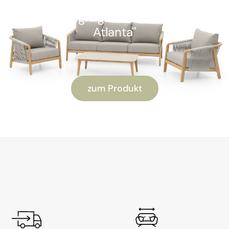
Kunden-Highlight: "Alu Lounge-Set
Atlanta"
zum Produkt