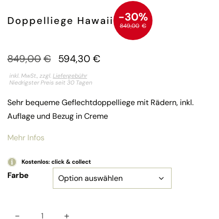
-30%
Doppelliege Hawaii
849,00
€
849,00
€
594,30
€
inkl. MwSt., zzgl.
Liefergebühr
Niedrigster Preis seit 30 Tagen
Sehr bequeme Geflechtdoppelliege mit Rädern, inkl.
Auflage und Bezug in Creme
Mehr Infos
Kostenlos: click & collect
Farbe
-
+