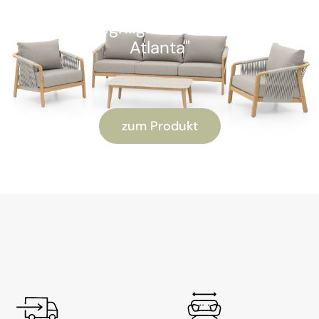
Kunden-Highlight: "Alu Lounge-Set
Atlanta"
zum Produkt