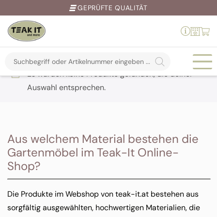
GEPRÜFTE QUALITÄT
Products
search
Springe
Es wurden keine Produkte gefunden, die deiner
zum
Auswahl entsprechen.
Inhalt
Aus welchem Material bestehen die
Gartenmöbel im Teak-It Online-
Shop?
Die Produkte im Webshop von teak-it.at bestehen aus
sorgfältig ausgewählten, hochwertigen Materialien, die