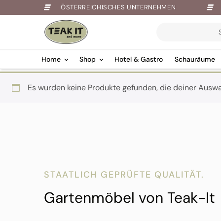
ÖSTERREICHISCHES UNTERNEHMEN
Products
search
Home
Shop
Hotel & Gastro
Schauräume
Springe
Es wurden keine Produkte gefunden, die deiner Ausw
zum
Inhalt
STAATLICH GEPRÜFTE QUALITÄT.
Gartenmöbel von Teak-It