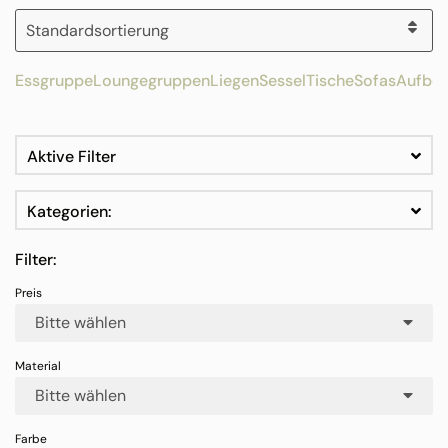
Essgruppe
Loungegruppen
Liegen
Sessel
Tische
Sofas
Aufbe
Aktive Filter
Kategorien:
Filter:
Bitte wählen
Bitte wählen