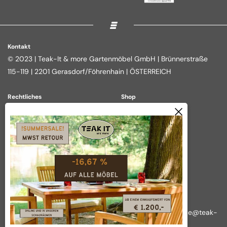
Kontakt
© 2023 | Teak-It & more Gartenmöbel GmbH | Brünnerstraße
115-119 | 2201 Gerasdorf/Föhrenhain | ÖSTERREICH
Rechtliches
Shop
Impressum
Loungegruppen
Datenschutz
Essgruppen
AGB
Outdoor Kitchen
Widerrufsbelehrung
Tische
Vertrag widerrufen
Über das Unternehmen
Wir nehmen Ihre Anliegen ernst!
Rückfragen, Reklamationen und sonstige Anliegen:
office@teak-
it.at