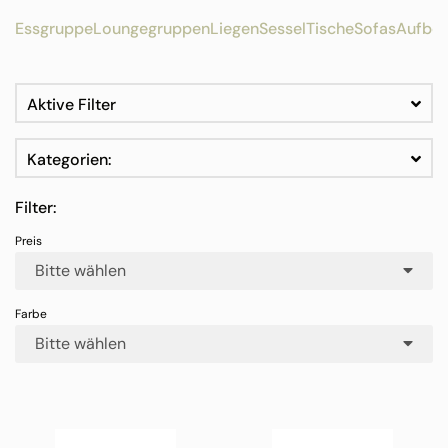
Essgruppe
Loungegruppen
Liegen
Sessel
Tische
Sofas
Aufbe
Aktive Filter
Kategorien:
Filter:
Bitte wählen
Bitte wählen