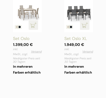
Set Oslo
Set Oslo XL
1.399,00
€
1.949,00
€
inkl.
inkl.
Versand
Versand
MwSt., zzgl.
MwSt., zzgl.
Niedrigster Preis seit
Niedrigster Preis seit
30 Tagen
30 Tagen
In mehreren
In mehreren
Farben erhältlich
Farben erhältlich