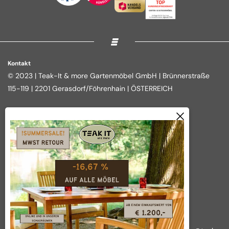
Kontakt
© 2023 | Teak-It & more Gartenmöbel GmbH | Brünnerstraße
115-119 | 2201 Gerasdorf/Föhrenhain | ÖSTERREICH
Rechtliches
Shop
Impressum
Loungegruppen
Datenschutz
Essgruppen
AGB
Outdoor Kitchen
Widerrufsbelehrung
Tische
Vertrag widerrufen
Über das Unternehmen
Wir nehmen Ihre Anliegen ernst!