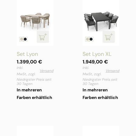
Set Lyon
Set Lyon XL
1.399,00
€
1.949,00
€
inkl.
inkl.
Versand
Versand
MwSt., zzgl.
MwSt., zzgl.
Niedrigster Preis seit
Niedrigster Preis seit
30 Tagen
30 Tagen
In mehreren
In mehreren
Farben erhältlich
Farben erhältlich